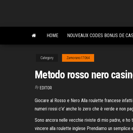
Skip
to
the
content
HOME
NOUVEAUX CODES BONUS DE CAS
Category
Zamorano17064
Metodo rosso nero casin
By
EDITOR
Giocare al Rosso e Nero Alla roulette francese infatt
numeri rossi c’e’ anche lo zero che è verde e non paga
Sono ancora nelle vecchie riviste di mio padre, e ho
vincere alla roulette inglese Prendiamo un semplice es