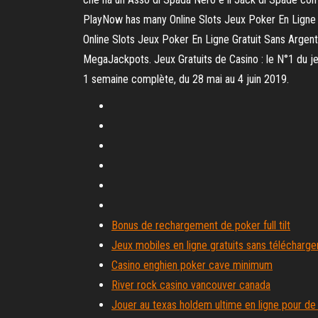
PlayNow has many Online Slots Jeux Poker En Ligne G
Online Slots Jeux Poker En Ligne Gratuit Sans Argent
MegaJackpots. Jeux Gratuits de Casino : le N°1 du je
1 semaine complète, du 28 mai au 4 juin 2019.
Bonus de rechargement de poker full tilt
Jeux mobiles en ligne gratuits sans télécharg
Casino enghien poker cave minimum
River rock casino vancouver canada
Jouer au texas holdem ultime en ligne pour de 