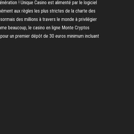
nération ! Unique Casino est alimenté par le logiciel
rmément aux règles les plus strictes de la charte des
sormais des millions à travers le monde à privilégier
 Comme beaucoup, le casino en ligne Monte Cryptos
% pour un premier dépôt de 30 euros minimum incluant