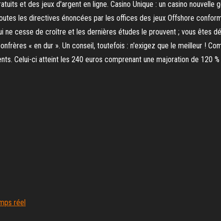
uits et des jeux d'argent en ligne. Casino Unique : un casino nouvelle gé
suit toutes les directives énoncées par les offices des jeux Offshore confo
i ne cesse de croître et les dernières études le prouvent ; vous êtes dé
 confrères « en dur ». Un conseil, toutefois : n'exigez que le meilleur !
nts. Celui-ci atteint les 240 euros comprenant une majoration de 120 
emps réel