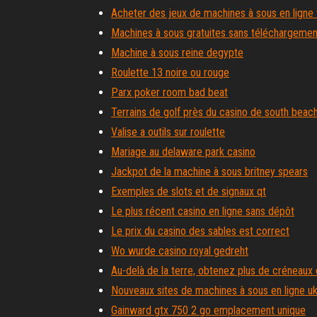
Acheter des jeux de machines à sous en lign
Machines à sous gratuites sans téléchargement
Machine à sous reine degypte
Roulette 13 noire ou rouge
Parx poker room bad beat
Terrains de golf près du casino de south beac
Valise a outils sur roulette
Mariage au delaware park casino
Jackpot de la machine à sous britney spears
Exemples de slots et de signaux qt
Le plus récent casino en ligne sans dépôt
Le prix du casino des sables est correct
Wo wurde casino royal gedreht
Au-delà de la terre, obtenez plus de créneau
Nouveaux sites de machines à sous en ligne u
Gainward gtx 750 2 go emplacement unique