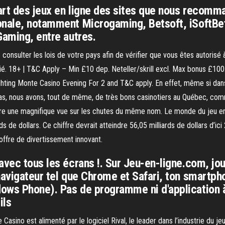
upart des jeux en ligne des sites que nous reco
onale, notamment Microgaming, Betsoft, iSoftBet
Gaming, entre autres.
consulter les lois de votre pays afin de vérifier que vous êtes autorisé à
s lié. 18+ | T&C Apply – Min £10 dep. Neteller/skrill excl. Max bonus £1
ting Monte Casino Evening For 2 and T&C apply. En effet, même si dans 
egas, nous avons, tout de même, de très bons casinotiers au Québec, c
ffre une magnifique vue sur les chutes du même nom. Le monde du jeu en 
s de dollars. Ce chiffre devrait atteindre 56,05 milliards de dollars d’ic
r offre de divertissement innovant.
avec tous les écrans !. Sur Jeu-en-ligne.com, jo
navigateur tel que Chrome et Safari, ton smartpho
ws Phone). Pas de programme ni d'application à 
ils
Casino est alimenté par le logiciel Rival, le leader dans l’industrie du jeu