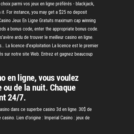
choix parmi vos jeux en ligne préférés - blackjack,
 it. For instance, you may get a $25 no deposit
 Casino Jeux En Ligne Gratuits maximum cap winning
 needs a bonus code, enter the appropriate bonus code.
’avère ardu de trouver le meilleur casino en ligne.
s… La licence d’exploitation La licence est le premier
ctés sur notre site Web. Entrez et gagnez beaucoup
o en ligne, vous voulez
 ou de la nuit. Chaque
nt 24/7.
asino dans ce superbe casino 3d en ligne. 30$ de
e casino. Lien d'origine : Imperial Casino : jeux de