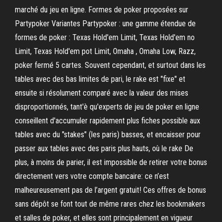
marché du jeu en ligne. Formes de poker proposées sur
Partypoker Variantes Partypoker : une gamme étendue de
formes de poker : Texas Hold'em Limit, Texas Hold'em no
Limit, Texas Hold'em pot Limit, Omaha , Omaha Low, Razz,
poker fermé 5 cartes. Souvent cependant, et surtout dans les
tables avec des bas limites de pari, le rake est "fixe" et
ensuite si résolument comparé avec la valeur des mises
disproportionnés, tant'è qu'experts de jeu de poker en ligne
conseillent d'accumuler rapidement plus fiches possible aux
tables avec du "stakes" (les paris) basses, et encaisser pour
passer aux tables avec des paris plus hauts, où le rake De
plus, à moins de parier, il est impossible de retirer votre bonus
directement vers votre compte bancaire: ce n’est
malheureusement pas de l’argent gratuit! Ces offres de bonus
sans dépôt se font tout de même rares chez les bookmakers
et salles de poker, et elles sont principalement en vigueur