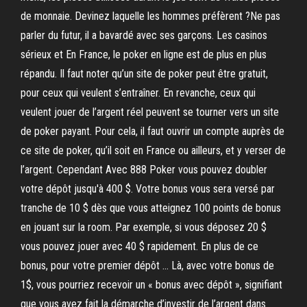
de monnaie. Devinez laquelle les hommes préfèrent ?Ne pas
parler du futur, il a bavardé avec ses garçons. Les casinos
sérieux et En France, le poker en ligne est de plus en plus
répandu. Il faut noter qu’un site de poker peut être gratuit,
pour ceux qui veulent s’entraîner. En revanche, ceux qui
veulent jouer de l’argent réel peuvent se tourner vers un site
de poker payant. Pour cela, il faut ouvrir un compte auprès de
ce site de poker, qu’il soit en France ou ailleurs, et y verser de
l’argent. Cependant Avec 888 Poker vous pouvez doubler
votre dépôt jusqu'à 400 $. Votre bonus vous sera versé par
tranche de 10 $ dès que vous atteignez 100 points de bonus
en jouant sur la room. Par exemple, si vous déposez 20 $
vous pouvez jouer avec 40 $ rapidement. En plus de ce
bonus, pour votre premier dépôt … Là, avec votre bonus de
1$, vous pourriez recevoir un « bonus avec dépôt », signifiant
que vous avez fait la démarche d’investir de l’argent dans