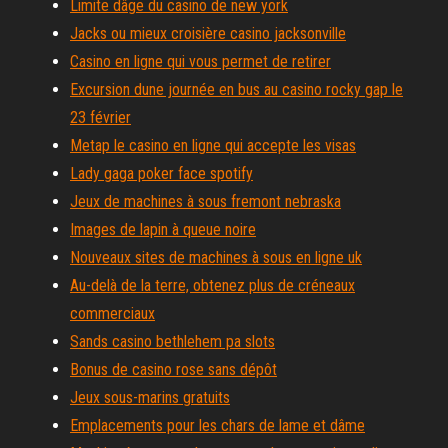
Limite dâge du casino de new york
Jacks ou mieux croisière casino jacksonville
Casino en ligne qui vous permet de retirer
Excursion dune journée en bus au casino rocky gap le
23 février
Metap le casino en ligne qui accepte les visas
Lady gaga poker face spotify
Jeux de machines à sous fremont nebraska
Images de lapin à queue noire
Nouveaux sites de machines à sous en ligne uk
Au-delà de la terre, obtenez plus de créneaux
commerciaux
Sands casino bethlehem pa slots
Bonus de casino rose sans dépôt
Jeux sous-marins gratuits
Emplacements pour les chars de lame et dâme