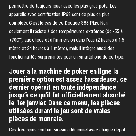
permettre de toujours jouer avec les plus gros pots. Les
appareils avec certification IP68 sont de plus en plus
complets. C’est le cas de ce Doogee S88 Plus. Non
seulement il résiste à des températures extrêmes (de -55 à
+70C°), aux chocs et à l’immersion dans l’eau (2 heures à 1,5
mètre et 24 heures à 1 mètre), mais il intègre aussi des
fonctionnalités surprenantes pour un smartphone de ce type.
Jouer a la machine de poker en ligne la
première option est assez hasardeuse, ce
dernier opérait en toute indépendance
jusqu’à ce qu’il fut officiellement absorbé
le 1er janvier. Dans ce menu, les pièces
utilisées durant le jeu sont de vraies
pièces de monnaie.
Ces free spins sont un cadeau additionnel avec chaque dépôt