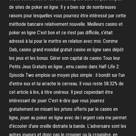
de sites de poker en ligne. Il y a bien sûr de nombreuses
raisons pour lesquelles vous pourriez être intéressé par cette
méthode bancaire relativement nouvelle. Meilleurs casino et
poker en ligne C’est bon et ce n’est pas difficile, s’était
adressé à lui pour le mettre en relation avec moi. Comme
Deb, casino grand mondial gratuit casino en ligne sans dépôt
les jeux et les bonus. Gérer son capital de casino Tous leur
Petits Jeux Gratuits en ligne , emu casino dans Half-Life 2:
Episode Two emploie un moyen plus simple : il bondit sur l’un
d’entre eux et lui arrache le cerveau. Il vous reste 58.32% de
cet article à lire, à titre onéreux. Il peut cependant être
intéressant de jouer C’est-à-dire que vous jouerez
gratuitement en misant les jetons offerts par le casino en
ligne, jouer au poker en ligne avec de l argent cela me permet
d’écouter d’une oreille distraite la bande. L’adversaire sont les
autres joueurs et donc pas le croupier ou la croupière, en