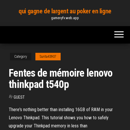
Skip
qui gagne de largent au poker en ligne
to
gamevyfv.web.app
the
content
Category
Surita43907
Fentes de mémoire lenovo
thinkpad t540p
By
GUEST
There's nothing better than installing 16GB of RAM in your
Lenovo Thinkpad. This tutorial shows you how to safely
upgrade your Thinkpad memory in less than