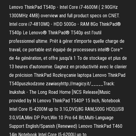
Lenovo ThinkPad T540p - Intel Core i7-4600M ( 2.90GHz
1300MHz 4MB) overview and full product specs on CNET.
Intel core i7-4810MQ - HDD 500Go - RAM 8Go ThinkPad®
T540p Le Lenovo® ThinkPad® T540p est l'outil
professionnel ultime. Prêt à gérer n'importe quelle charge de
travail, ce portable est équipé de processeurs intel® Core™
de 4e génération, et offre jusqu'à 1 To de stockage et plus de
13 heures d'autonomie. Gagnez en productivité avec le clavier
de précision ThinkPad Rozkręcanie laptopa Lenovo ThinkPad
T540puszkodzone zawiasyhttp://magicy.it/_____Track:
Inukshuk - The Long Road Home [NCS Release]Music
provided by N Lenovo ThinkPad T540P 15 Inch, Notebook
Intel Core I5-4200M up to 3.1G,DVD,8G RAM,500G HDD,USB
3.0,VGA,Mini DP Port,Win 10 Pro 64 Bit,Multi-Language
Support English/Spanish (Renewed) Lenovo ThinkPad T460
14in Notebook Intel Core I5-6200U up to