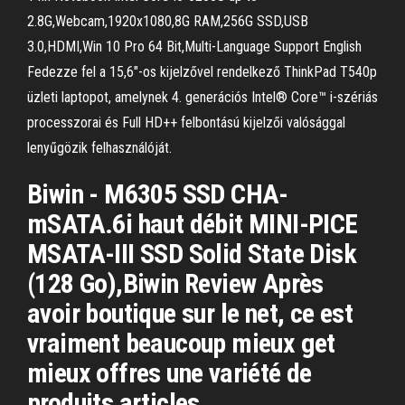
2.8G,Webcam,1920x1080,8G RAM,256G SSD,USB
3.0,HDMI,Win 10 Pro 64 Bit,Multi-Language Support English
Fedezze fel a 15,6"-os kijelzővel rendelkező ThinkPad T540p
üzleti laptopot, amelynek 4. generációs Intel® Core™ i-szériás
processzorai és Full HD++ felbontású kijelzői valósággal
lenyűgözik felhasználóját.
Biwin - M6305 SSD CHA-
mSATA.6i haut débit MINI-PICE
MSATA-III SSD Solid State Disk
(128 Go),Biwin Review Après
avoir boutique sur le net, ce est
vraiment beaucoup mieux get
mieux offres une variété de
produits articles .