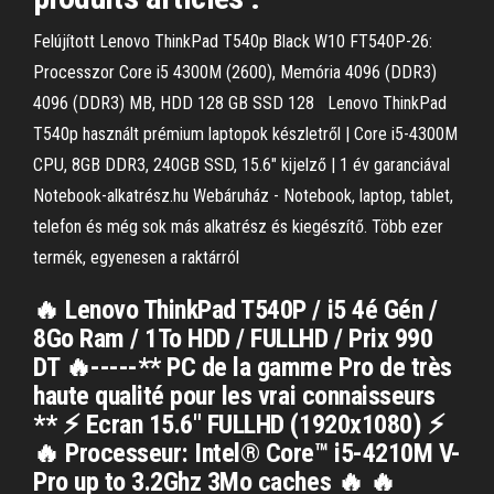
Felújított Lenovo ThinkPad T540p Black W10 FT540P-26:
Processzor Core i5 4300M (2600), Memória 4096 (DDR3)
4096 (DDR3) MB, HDD 128 GB SSD 128 Lenovo ThinkPad
T540p használt prémium laptopok készletről | Core i5-4300M
CPU, 8GB DDR3, 240GB SSD, 15.6" kijelző | 1 év garanciával
Notebook-alkatrész.hu Webáruház - Notebook, laptop, tablet,
telefon és még sok más alkatrész és kiegészítő. Több ezer
termék, egyenesen a raktárról
🔥 Lenovo ThinkPad T540P / i5 4é Gén /
8Go Ram / 1To HDD / FULLHD / Prix 990
DT 🔥-----** PC de la gamme Pro de très
haute qualité pour les vrai connaisseurs
** ⚡ Ecran 15.6" FULLHD (1920x1080) ⚡
🔥 Processeur: Intel® Core™ i5-4210M V-
Pro up to 3.2Ghz 3Mo caches 🔥 🔥