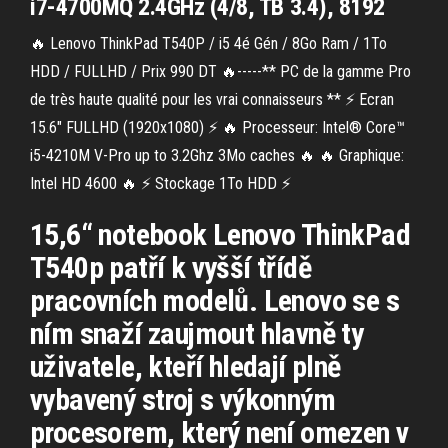
i7-4700MQ 2.4GHz (4/8, TB 3.4), 8192
🔥 Lenovo ThinkPad T540P / i5 4é Gén / 8Go Ram / 1To
HDD / FULLHD / Prix 990 DT 🔥-----** PC de la gamme Pro
de très haute qualité pour les vrai connaisseurs ** ⚡ Ecran
15.6" FULLHD (1920x1080) ⚡ 🔥 Processeur: Intel® Core™
i5-4210M V-Pro up to 3.2Ghz 3Mo caches 🔥 🔥 Graphique:
Intel HD 4600 🔥 ⚡ Stockage 1To HDD ⚡
15,6“ notebook Lenovo ThinkPad
T540p patří k vyšší třídě
pracovních modelů. Lenovo se s
ním snaží zaujmout hlavně ty
uživatele, kteří hledají plně
vybavený stroj s výkonným
procesorem, který není omezen v