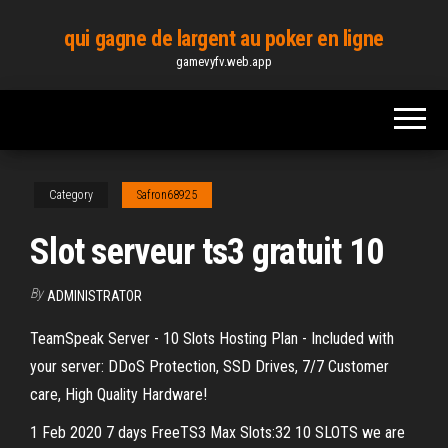
Skip
qui gagne de largent au poker en ligne
to
gamevyfv.web.app
the
content
Category
Safron68925
Slot serveur ts3 gratuit 10
By
ADMINISTRATOR
TeamSpeak Server - 10 Slots Hosting Plan - Included with
your server: DDoS Protection, SSD Drives, 7/7 Customer
care, High Quality Hardware!
1 Feb 2020 7 days FreeTS3 Max Slots:32 10 SLOTS we are