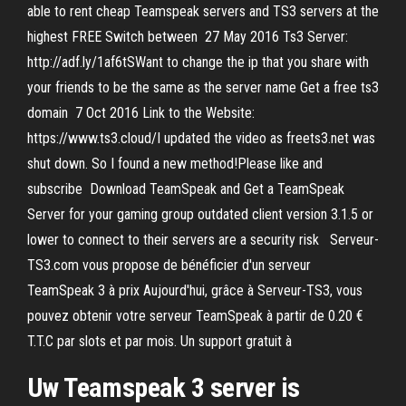
able to rent cheap Teamspeak servers and TS3 servers at the
highest FREE Switch between 27 May 2016 Ts3 Server:
http://adf.ly/1af6tSWant to change the ip that you share with
your friends to be the same as the server name Get a free ts3
domain 7 Oct 2016 Link to the Website:
https://www.ts3.cloud/I updated the video as freets3.net was
shut down. So I found a new method!Please like and
subscribe Download TeamSpeak and Get a TeamSpeak
Server for your gaming group outdated client version 3.1.5 or
lower to connect to their servers are a security risk Serveur-
TS3.com vous propose de bénéficier d'un serveur
TeamSpeak 3 à prix Aujourd'hui, grâce à Serveur-TS3, vous
pouvez obtenir votre serveur TeamSpeak à partir de 0.20 €
T.T.C par slots et par mois. Un support gratuit à
Uw Teamspeak 3 server is