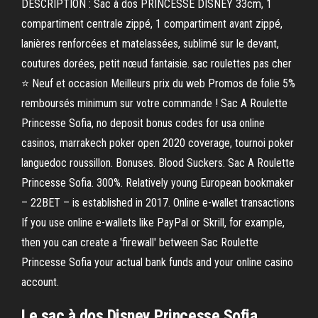
DESCRIPTION : Sac à dos PRINCESSE DISNEY 33cm, 1
compartiment centrale zippé, 1 compartiment avant zippé,
lanières renforcées et matelassées, sublimé sur le devant,
coutures dorées, petit nœud fantaisie. sac roulettes pas cher
⭐ Neuf et occasion Meilleurs prix du web Promos de folie 5%
remboursés minimum sur votre commande ! Sac A Roulette
Princesse Sofia, no deposit bonus codes for usa online
casinos, marrakech poker open 2020 coverage, tournoi poker
languedoc roussillon. Bonuses. Blood Suckers. Sac A Roulette
Princesse Sofia. 300%. Relatively young European bookmaker
– 22BET – is established in 2017. Online e-wallet transactions
If you use online e-wallets like PayPal or Skrill, for example,
then you can create a 'firewall' between Sac Roulette
Princesse Sofia your actual bank funds and your online casino
account.
Le sac à dos Disney Princesse Sofia