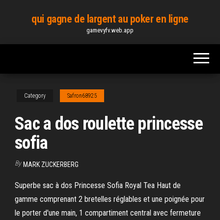
Skip
qui gagne de largent au poker en ligne
to
gamevyfv.web.app
the
content
Category
Safron68925
Sac a dos roulette princesse
sofia
By
MARK ZUCKERBERG
Superbe sac à dos Princesse Sofia Royal Tea Haut de
gamme comprenant 2 bretelles réglables et une poignée pour
le porter d'une main, 1 compartiment central avec fermeture