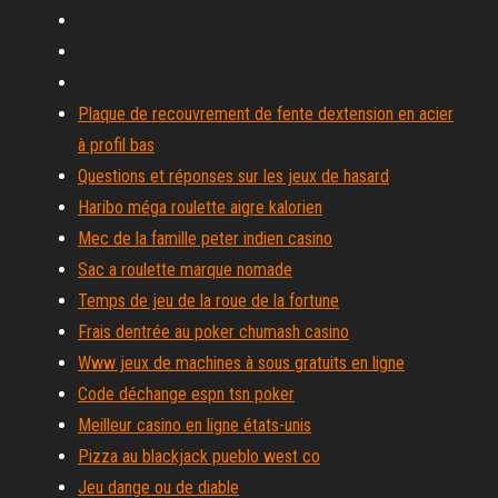
Plaque de recouvrement de fente dextension en acier
à profil bas
Questions et réponses sur les jeux de hasard
Haribo méga roulette aigre kalorien
Mec de la famille peter indien casino
Sac a roulette marque nomade
Temps de jeu de la roue de la fortune
Frais dentrée au poker chumash casino
Www jeux de machines à sous gratuits en ligne
Code déchange espn tsn poker
Meilleur casino en ligne états-unis
Pizza au blackjack pueblo west co
Jeu dange ou de diable