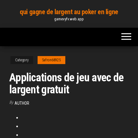
Skip
qui gagne de largent au poker en ligne
to
gamevyfv.web.app
the
content
Category
Safron68925
Applications de jeu avec de
largent gratuit
By
AUTHOR