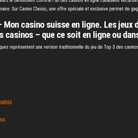
ueurs le définissent comme l`un des casinos en ligne canadiens sécur
onaire. Sur Casino Classic, une offre spéciale et exclusive permet de ga
 Mon casino suisse en ligne. Les jeux d
s casinos – que ce soit en ligne ou da
s représentent une version traditionnelle du jeu de Top 3 des casinos 
nalités
ous