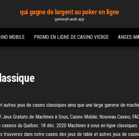
qui gagne de largent au poker en ligne
gamevyfv.web.app
INO MOBILE
PROMO EN LIGNE DE CASINO VIERGE
ANGES MA
classique
et autres jeux de casino classiques ainsi que une large gamme de machi
e! Jeux Gratuits de Machines à Sous; Casino Mobile; Nouveau Casino; FA
s casinos du Québec. 18 déc. 2020 Machines à sous en ligne classiques.
us trouverez dans notre casino des jeux de table et autres jeux de cas