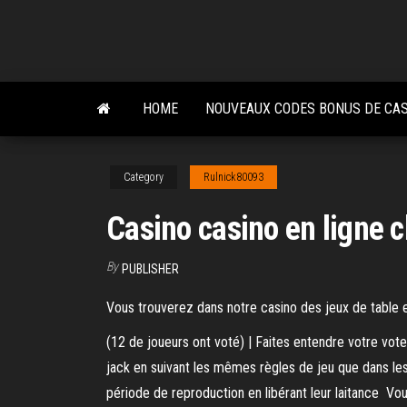
Skip
to
the
content
HOME
NOUVEAUX CODES BONUS DE CAS
Category
Rulnick80093
Casino casino en ligne 
By
PUBLISHER
Vous trouverez dans notre casino des jeux de table 
(12 de joueurs ont voté) | Faites entendre votre vot
jack en suivant les mêmes règles de jeu que dans le
période de reproduction en libérant leur laitance Vo