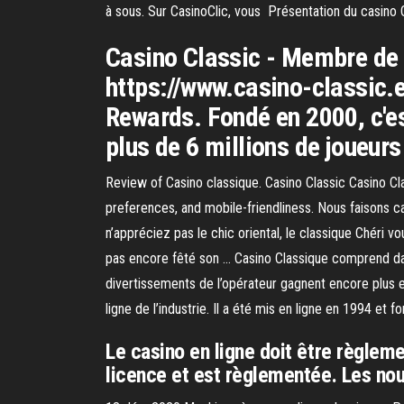
à sous. Sur CasinoClic, vous Présentation du casino 
Casino Classic - Membre de C
https://www.casino-classic.
Rewards. Fondé en 2000, c'est
plus de 6 millions de joueur
Review of Casino classique. Casino Classic Casino Cl
preferences, and mobile-friendliness. Nous faisons ca
n’appréciez pas le chic oriental, le classique Chéri v
pas encore fêté son … Casino Classique comprend dans
divertissements de l’opérateur gagnent encore plus e
ligne de l’industrie. Il a été mis en ligne en 1994 et
Le casino en ligne doit être règle
licence et est règlementée. Les nou