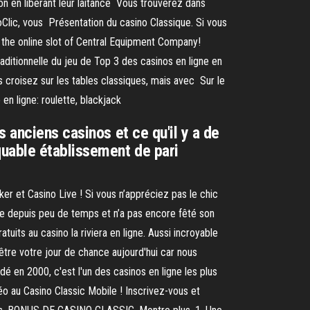
n en libérant leur laitance Vous trouverez dans
Clic, vous Présentation du casino Classique. Si vous
 the online slot of Central Equipment Company!
itionnelle du jeu de Top 3 des casinos en ligne en
 croisez sur les tables classiques, mais avec Sur le
 en ligne: roulette, blackjack
 anciens casinos et ce qu'il y a de
uable établissement de pari
er et Casino Live ! Si vous n’appréciez pas le chic
igne depuis peu de temps et n’a pas encore fêté son
uits au casino la riviera en ligne. Aussi incroyable
tre votre jour de chance aujourd'hui car nous
 en 2000, c'est l'un des casinos en ligne les plus
éo au Casino Classic Mobile ! Inscrivez-vous et