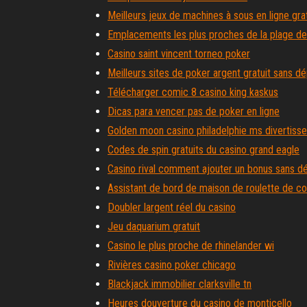
Meilleurs jeux de machines à sous en ligne gra
Emplacements les plus proches de la plage de 
Casino saint vincent torneo poker
Meilleurs sites de poker argent gratuit sans d
Télécharger comic 8 casino king kaskus
Dicas para vencer pas de poker en ligne
Golden moon casino philadelphie ms divertiss
Codes de spin gratuits du casino grand eagle
Casino rival comment ajouter un bonus sans d
Assistant de bord de maison de roulette de c
Doubler largent réel du casino
Jeu daquarium gratuit
Casino le plus proche de rhinelander wi
Rivières casino poker chicago
Blackjack immobilier clarksville tn
Heures douverture du casino de monticello