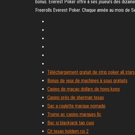
bonus. Everest Poker offre à ses joueurs des dizain
Freerolls Everest Poker. Chaque année au mois de Se
Téléchargement gratuit de strip poker all stars
Bonus de jeux de machines à sous gratuits
Casino de macao dollars de hong kong
Casino près de sherman texas
Sac a roulette marque nomade
Trump ac casino marques llc
Bac si blackjack tap cuoi
Cit texas holdem roi 2