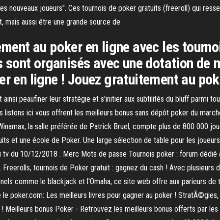
r les nouveaux joueurs". Ces tournois de poker gratuits (freeroll) qui r
nt, mais aussi être une grande source de
tement au poker en ligne avec les tourn
ls sont organisés avec une dotation de m
r en ligne ! Jouez gratuitement au poke
si peaufiner leur stratégie et s'initier aux subtilités du bluff parmi to
s listons ici vous offrent les meilleurs bonus sans dépôt poker du marc
. Winamax, la salle préférée de Patrick Bruel, compte plus de 800 000 jo
its et une école de Poker. Une large sélection de table pour les joueurs 
mu tv du 10/12/2018 . Merc Mots de passe Tournois poker : forum dédié à
Freerolls, tournois de Poker gratuit : gagnez du cash ! Avec plusieurs 
ionnels comme le blackjack et l'Omaha, ce site web offre aux parieurs d
e le poker.com: Les meilleurs livres pour gagner au poker ! StratÃ©gies,
s ! Meilleurs bonus Poker - Retrouvez les meilleurs bonus offerts par les