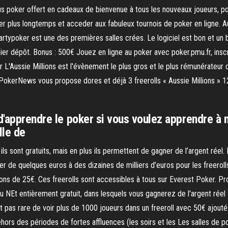
nus poker offert en cadeaux de bienvenue à tous les nouveaux joueurs, 
er plus longtemps et acceder aux fabuleux tournois de poker en ligne. A
· Partypoker est une des premières salles crées. Le logiciel est bon et 
r dépôt. Bonus : 500€ Jouez en ligne au poker avec poker.pmu.fr, inscr
 L'Aussie Millions est l'évènement le plus gros et le plus rémunérateur 
 PokerNews vous propose dores et déjà 3 freerolls « Aussie Millions » 1
d'apprendre le poker si vous voulez apprendre à m
alle de
ls sont gratuits, mais en plus ils permettent de gagner de l’argent réel.
ler de quelques euros à des dizaines de milliers d’euros pour les freero
tions de 25€. Ces freerolls sont accessibles à tous sur Everest Poker. P
u NEt entièrement gratuit, dans lesquels vous gagnerez de l'argent réel
st pas rare de voir plus de 1000 joueurs dans un freeroll avec 50€ ajouté
 dehors des périodes de fortes affluences (les soirs et les Les salles de