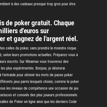
essemblent à des cadeaux presque trop gros pour être
ois de poker gratuit. Chaque
illiers d'euros sur
r et gagnez de l'argent réel.
utes celles du poker, sans prendre le moindre risque.
hé, selon leurs promotions actuelles. Préparez-vous à
ueurs inscrits. Sur Winamax vous trouverez des
les plus expérimentés. Bonjour, je désirerai
 l'entraide pour obtenir les mots de passe poker
différents jeux parmi lesquels choisir, comme le poker
e tous les niveaux de compétence une occasion de jeu
 astuces et conseils des plus joueurs professionnels.
 salles de Poker en ligne ainsi que les derniers Code