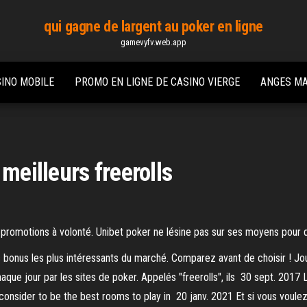
qui gagne de largent au poker en ligne
gamevyfv.web.app
INO MOBILE
PROMO EN LIGNE DE CASINO VIERGE
ANGES MA
meilleurs freerolls
 promotions à volonté. Unibet poker ne lésine pas sur ses moyens pour 
s bonus les plus intéressants du marché. Comparez avant de choisir ! Jou
que jour par les sites de poker. Appelés "freerolls", ils 30 sept. 201
 I consider to be the best rooms to play in 20 janv. 2021 Et si vous vo