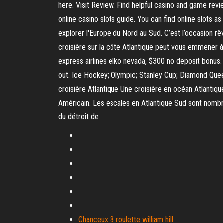
here. Visit Review. Find helpful casino and game revi
online casino slots guide. You can find online slots a
explorer l'Europe du Nord au Sud. C’est l’occasion rê
croisière sur la côte Atlantique peut vous emmener à 
express airlines elko nevada, $300 no deposit bonus.
out. Ice Hockey; Olympic; Stanley Cup; Diamond Que
croisière Atlantique Une croisière en océan Atlantiqu
Américain. Les escales en Atlantique Sud sont nombre
du détroit de
Chanceux 8 roulette william hill