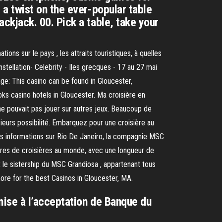
a twist on the ever-popular table
kjack. 00. Pick a table, take your
ons sur le pays , les attraits touristiques, à quelles
onstellation- Celebrity - Iles grecques - 17 au 27 mai
ge: This casino can be found in Gloucester,
ks casino hotels in Gloucester. Ma croisière en
 ne pouvait pas jouer sur autres jeux. Beaucoup de
sieurs possibilité. Embarquez pour une croisière au
es informations sur Rio De Janeiro, la compagnie MSC
vires de croisières au monde, avec une longueur de
st le sistership du MSC Grandiosa , appartenant tous
ore for the best Casinos in Gloucester, MA.
mise à l’acceptation de Banque du