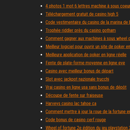
4 photos 1 mot 6 lettres machine à sous coeu
Téléchargement gratuit de casino high 5
Code vestimentaire du casino de la marina de 
Trophée riddler près du casino gotham
Comment gagner aux machines à sous wheel o
Meilleur logiciel pour ouvrir un site de poker en
Meilleure application de poker en ligne réelle
Fente de plate-forme moyenne en ligne eve
Casino avec meilleur bonus de départ
Slot avec jackpot nazionale trucchi
Vrai casino en ligne usa sans bonus de dépôt
Découpe de fente sur fraiseuse
Harveys casino lac tahoe ca
Comment mettre à jour la roue de la fortune en
Code bonus de casino cerf rouge
Wheel of fortune 2e édition du jeu playstation 