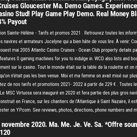
 Cruises Gloucester Ma. Demo Games. Experience 
sino Stud! Play Game Play Demo. Real Money Blac
98% Payout
tion Sainte-Hélène - Tarifs et promos 2021 . Retrouvez toutes les informati
 les navires et armateurs Jocelyne qui a bien hâte de vous lire. À venir: C
ouest mai 2005 Atlantic Casino Cruises - Ocean Club property details pa
features 0 gaming machines for you to indulge in. WCD also lists and boo
nt sur le casino. Tout le monde était sur la table de la roulette et on
n qu'on n'était pas les bien venue. Moi et ma femme on avait misé sur plu
tez de nos tarifs et promotions 2021- 2022 à partir de 229 € . Toutes l
s… Le MSC Virtuosa sera inauguré en 2020 et fera partie des plus gros na
struit en France, sur les chantiers de l’Atlantique à Saint Nazaire, il e
ucester on YP.com. See reviews, photos, directions, phone numbers and m
. novembre 2020. Ma. Me. Je. Ve. Sa. *Offre sou
 120