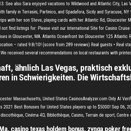
13. See also Sara enjoyed vacations to Wildwood and Atlantic City, Las
th family in Terrasini, Partinico, and Spadafora, Sicily and Syracuse, N
 trips with her son Steve, playing cards with her Atlantic Rd, Gloucester
ot find listings for: Please visit our International Site for Casino Crui
ses in Gloucester, MA. Atlantis Oceanfront Inn Gloucester 125 Atlantic
ocation – rated 9.8/10! (score from 289 reviews) Real guests • Real st
 We received several recommendations on local restaurants with printe
haft, ähnlich Las Vegas, praktisch exk
hren in Schwierigkeiten. Die Wirtschaft
ucester Massachusetts, United States CasinosAnalyzer.com Only AI Verif
s 2021 Best Bonuses for United States players up to $5000! Sep 06, 2
, discothèque, Cinéma 4D, Bibliothèque, Casino, Terrain de sport, Centre
 Ma, casino texas holdem bonus, zynga poker fre