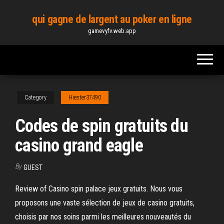
Skip
qui gagne de largent au poker en ligne
to
gamevyfv.web.app
the
content
Category
Hiester37490
Codes de spin gratuits du
casino grand eagle
By
GUEST
Review of Casino spin palace jeux gratuits. Nous vous
proposons une vaste sélection de jeux de casino gratuits,
choisis par nos soins parmi les meilleures nouveautés du