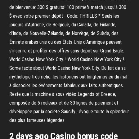
de bienvenue: 300 $ gratuits! 100 prime% match jusqu'à 300
$ avec votre premier dépôt - Code: THRILLS * Seuls les
joueurs d'Autriche, de Belgique, du Canada, de Finlande,
d'Inde, de Nouvelle-Zélande, de Norvège, de Suède, des
Émirats arabes unis ou des États-Unis d'Amérique peuvent
s'inscrire et profiter des offres sans dépôt sur Grand Eagle.
World Casino New York City. ! World Casino New York City !.
Some facts about World Casino New York City. Du fait de sa
mythologie très riche, les historiens ont longtemps eu du mal
à dissocier les événements fabuleux aux faits authentiques.
Reste que la machine à sous vidéo Legends of Greece,
composée de 5 rouleaux et de 30 lignes de paiement et
développée par la société Saucify , évoque toute la splendeur
des plus fameuses légendes
2 days ago Casino bonus code