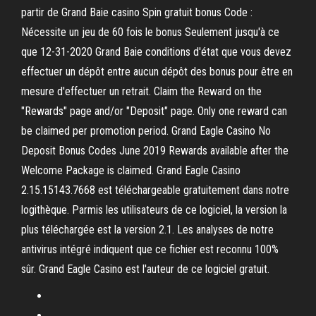
partir de Grand Baie casino Spin gratuit bonus Code :
Nécessite un jeu de 60 fois le bonus Seulement jusqu'à ce
que 12-31-2020 Grand Baie conditions d'état que vous devez
effectuer un dépôt entre aucun dépôt des bonus pour être en
mesure d'effectuer un retrait. Claim the Reward on the
"Rewards" page and/or "Deposit" page. Only one reward can
be claimed per promotion period. Grand Eagle Casino No
Deposit Bonus Codes June 2019 Rewards available after the
Welcome Package is claimed. Grand Eagle Casino
2.15.15143.7668 est téléchargeable gratuitement dans notre
logithèque. Parmis les utilisateurs de ce logiciel, la version la
plus téléchargée est la version 2.1. Les analyses de notre
antivirus intégré indiquent que ce fichier est reconnu 100%
sûr. Grand Eagle Casino est l'auteur de ce logiciel gratuit.